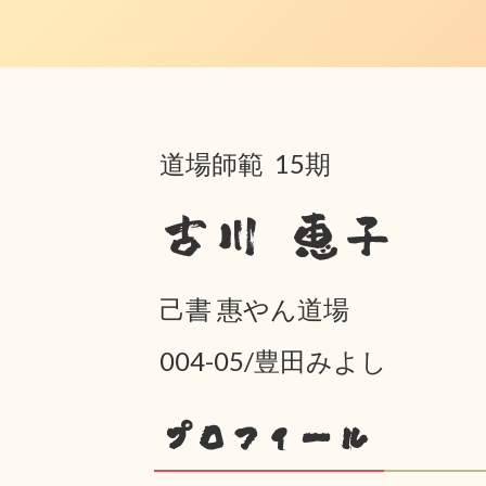
道場師範 15期
古川 恵子
己書 惠やん道場
004-05/豊田みよし
プロフィール