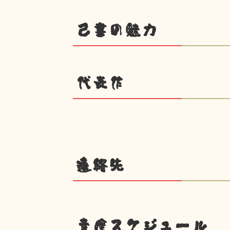
己書の魅力
代表作
連絡先
幸座スケジュール