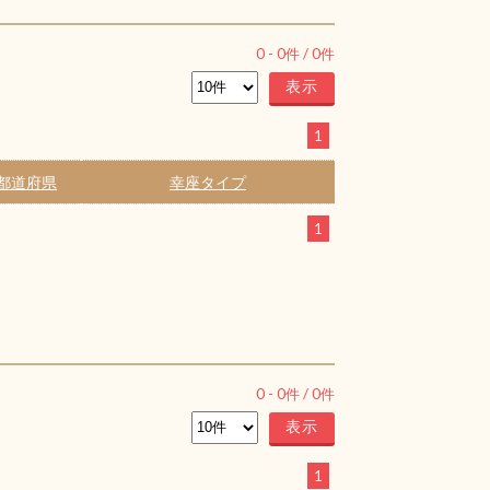
0
-
0
件 /
0
件
1
都道府県
幸座タイプ
1
0
-
0
件 /
0
件
1