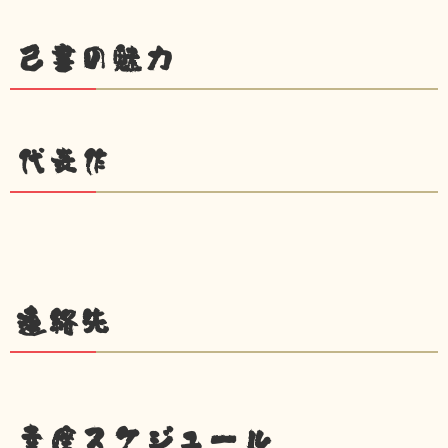
己書の魅力
代表作
連絡先
幸座スケジュール