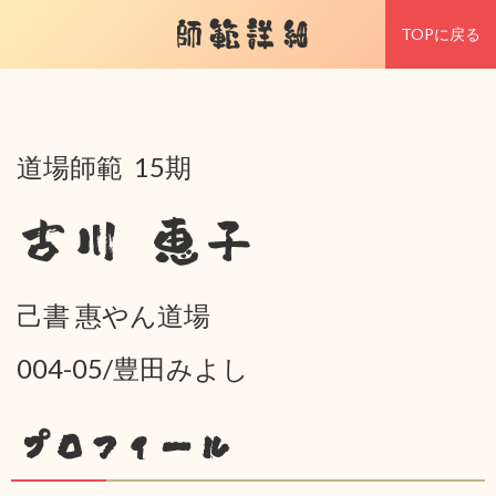
師範詳細
TOPに戻る
道場師範 15期
古川 恵子
己書 惠やん道場
004-05/豊田みよし
プロフィール