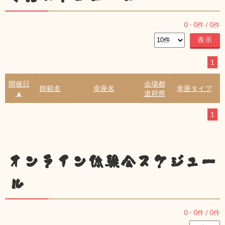
0
-
0
件 /
0
件
1
開催日
会場都
師範名
幸座名
幸座タイプ
▲
道府県
1
オンライン体験会スケジュー
ル
0
-
0
件 /
0
件