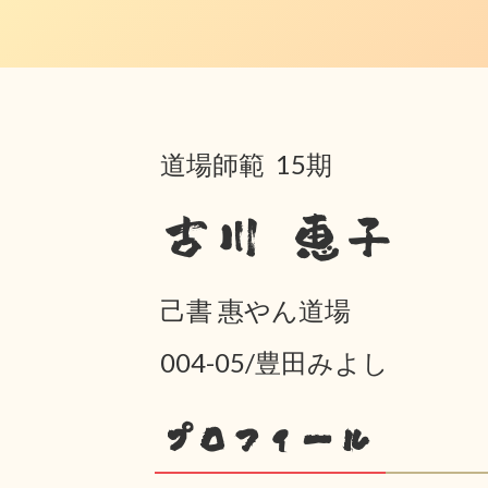
道場師範 15期
古川 恵子
己書 惠やん道場
004-05/豊田みよし
プロフィール