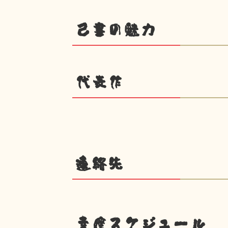
己書の魅力
代表作
連絡先
幸座スケジュール