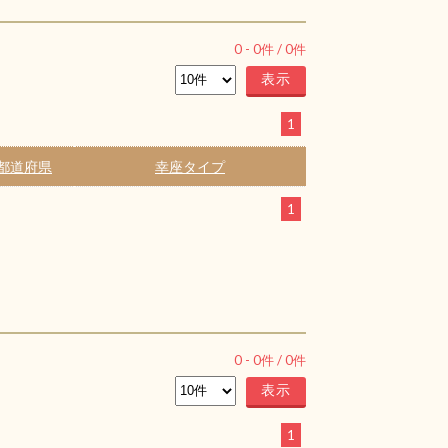
0
-
0
件 /
0
件
1
都道府県
幸座タイプ
1
0
-
0
件 /
0
件
1