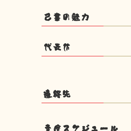
己書の魅力
代表作
連絡先
幸座スケジュール