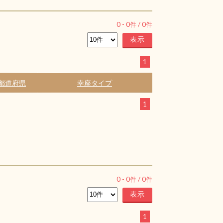
0
-
0
件 /
0
件
1
都道府県
幸座タイプ
1
0
-
0
件 /
0
件
1