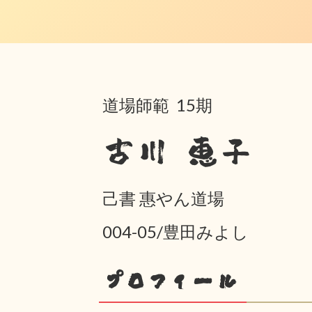
道場師範 15期
古川 恵子
己書 惠やん道場
004-05/豊田みよし
プロフィール