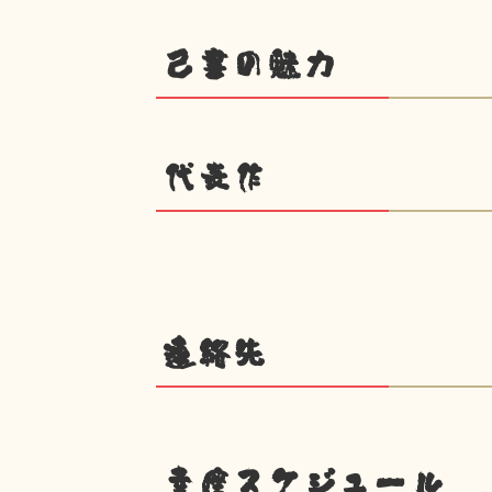
己書の魅力
代表作
連絡先
幸座スケジュール