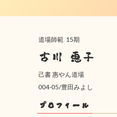
道場師範 15期
古川 恵子
己書 惠やん道場
004-05/豊田みよし
プロフィール