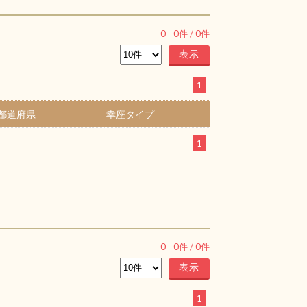
0
-
0
件 /
0
件
1
都道府県
幸座タイプ
1
0
-
0
件 /
0
件
1