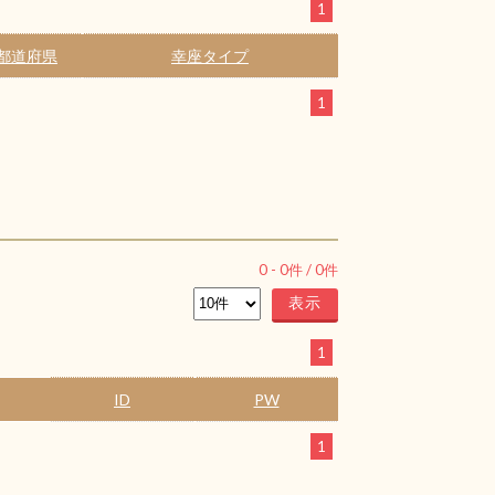
1
都道府県
幸座タイプ
1
0
-
0
件 /
0
件
1
ID
PW
1