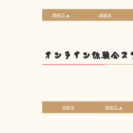
開催日 ▲
師範名
オンライン体験会ス
師範名
開催日 ▲