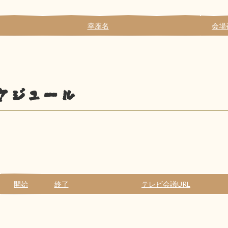
幸座名
会場
ケジュール
開始
終了
テレビ会議URL