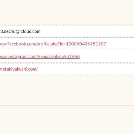
3.dechu@icloud.com
www.facebook.com/profile.php?id=100060486151507
www.instagram.com/kamatakikinoko1966
amatakiyakushi.com/