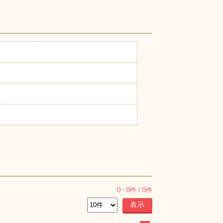
0
-
0
件 /
0
件