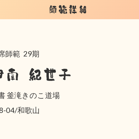
師範詳細
席師範 29期
伊南 紀世子
書 釜滝きのこ道場
08-04/和歌山