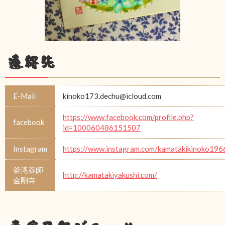
連絡先
E-Mail
kinoko173.dechu@icloud.com
https://www.facebook.com/profile.php?
facebook
id=100060486151507
Instagram
https://www.instagram.com/kamatakikinoko196
釜滝薬師
http://kamatakiyakushi.com/
金剛寺