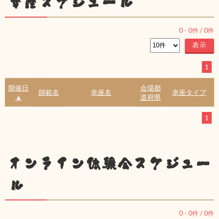
幸座スケジュール
0
-
0
件 /
0
件
1
開催日
会場都
師範名
幸座名
幸座タイプ
▲
道府県
1
オンライン体験会スケジュー
ル
0
-
0
件 /
0
件