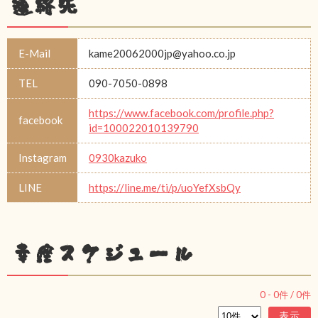
連絡先
E-Mail
kame20062000jp@yahoo.co.jp
TEL
090-7050-0898
https://www.facebook.com/profile.php?
facebook
id=100022010139790
Instagram
0930kazuko
LINE
https://line.me/ti/p/uoYefXsbQy
幸座スケジュール
0
-
0
件 /
0
件