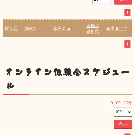
1
会場都
開催日
師範名
幸座名 ▲
幸座タイプ
道府県
1
オンライン体験会スケジュー
ル
0
-
0
件 /
0
件