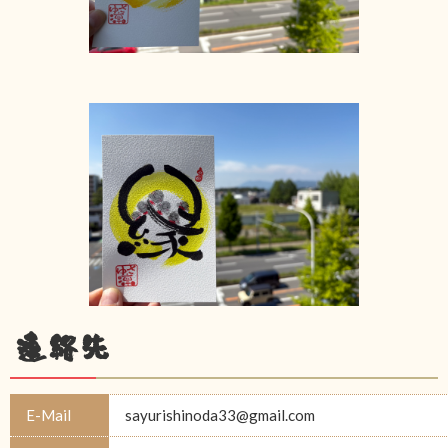
連絡先
E-Mail
sayurishinoda33@gmail.com