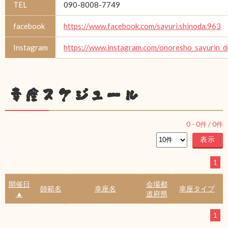
TEL
090-8008-7749
facebook
https://www.facebook.com/sayuri.shinoda.963
Instagram
https://www.instagram.com/onoresho_sayurin_d
幸座スケジュール
0
-
0
件 /
0
件
1
開催日
会場都
師範名
幸座名
幸座タイプ
▲
道府県
1