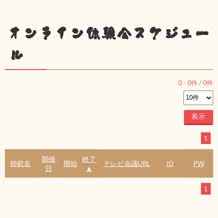
オンライン体験会スケジュー
ル
0
-
0
件 /
0
件
1
開催
終了
師範名
開始
テレビ会議URL
ID
PW
日
▲
1