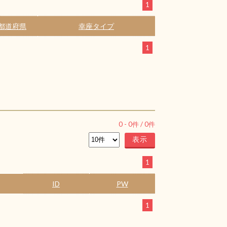
1
都道府県
幸座タイプ
1
0
-
0
件 /
0
件
1
ID
PW
1