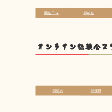
開催日 ▲
師範名
オンライン体験会ス
師範名
開催日