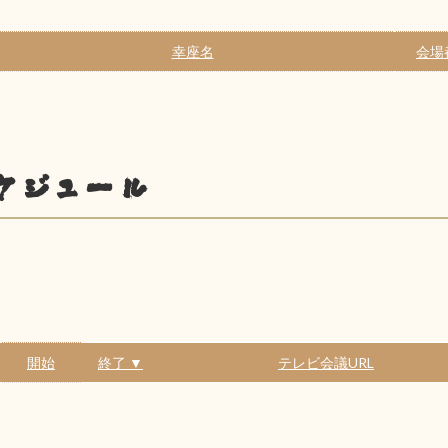
幸座名
会場
ケジュール
開始
終了 ▼
テレビ会議URL