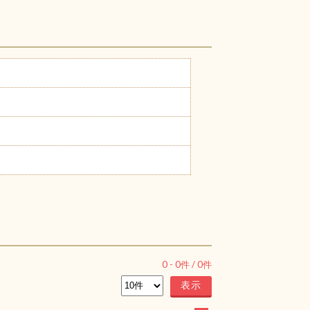
0
-
0
件 /
0
件