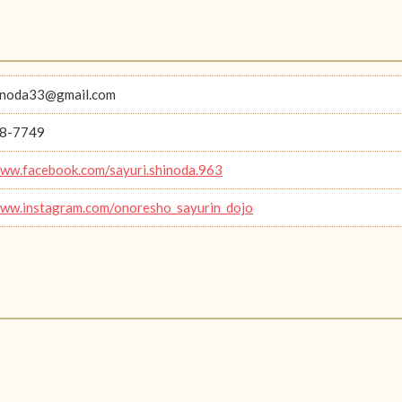
inoda33@gmail.com
8-7749
www.facebook.com/sayuri.shinoda.963
www.instagram.com/onoresho_sayurin_dojo