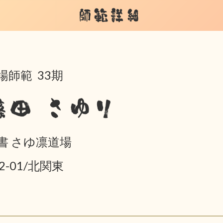
師範詳細
場師範 33期
篠田 さゆり
書 さゆ凛道場
02-01/北関東