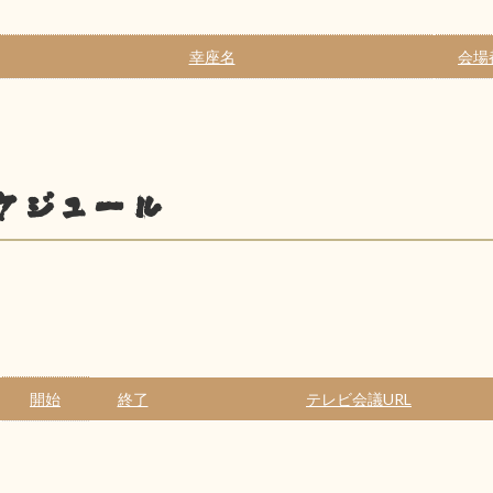
幸座名
会場
ケジュール
開始
終了
テレビ会議URL