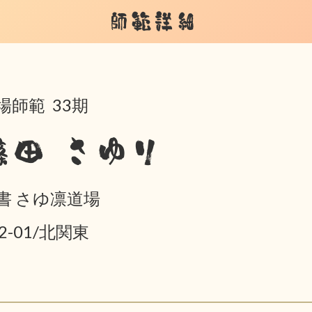
師範詳細
場師範 33期
篠田 さゆり
書 さゆ凛道場
02-01/北関東