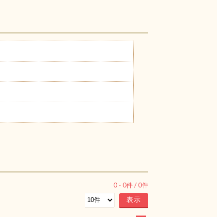
0
-
0
件 /
0
件