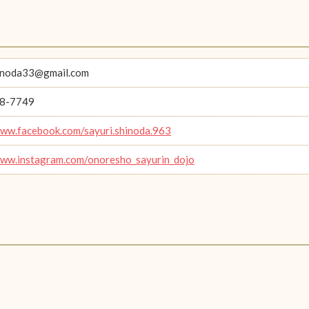
inoda33@gmail.com
8-7749
www.facebook.com/sayuri.shinoda.963
www.instagram.com/onoresho_sayurin_dojo