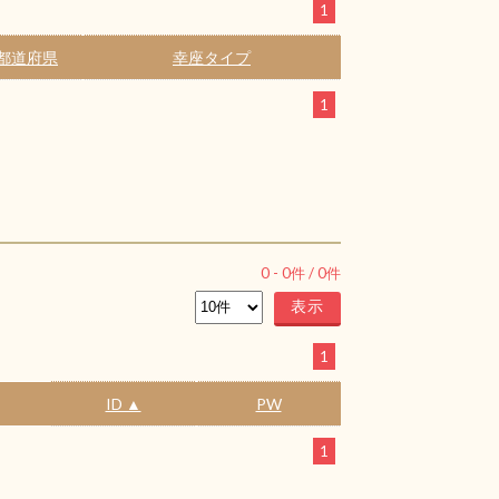
1
都道府県
幸座タイプ
1
0
-
0
件 /
0
件
1
ID ▲
PW
1