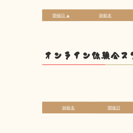
開催日 ▲
師範名
オンライン体験会ス
師範名
開催日