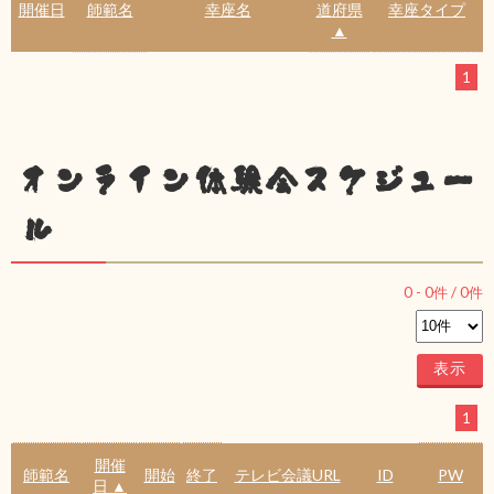
開催日
師範名
幸座名
道府県
幸座タイプ
▲
1
オンライン体験会スケジュー
ル
0
-
0
件 /
0
件
1
開催
師範名
開始
終了
テレビ会議URL
ID
PW
日 ▲