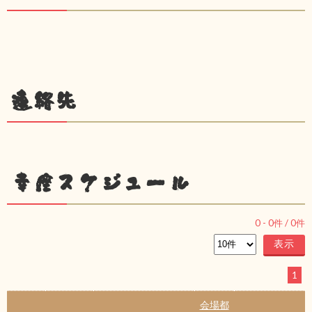
連絡先
幸座スケジュール
0
-
0
件 /
0
件
1
会場都