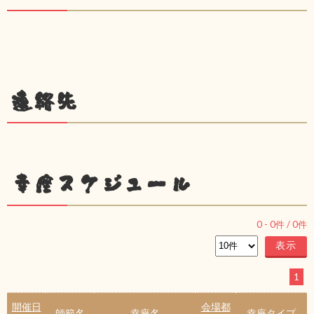
連絡先
幸座スケジュール
0
-
0
件 /
0
件
1
開催日
会場都
師範名
幸座名
幸座タイプ