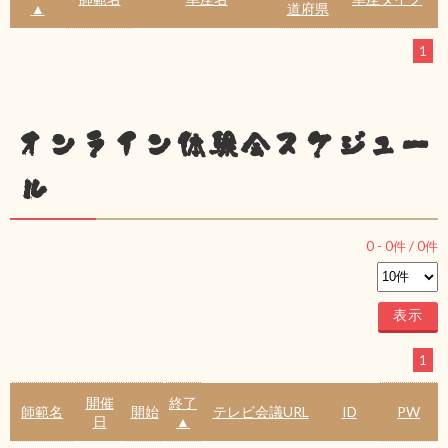
▲
道府県
1
オンライン体験会スケジュー
ル
0
-
0
件 /
0
件
1
開催
終了
師範名
開始
テレビ会議URL
ID
PW
日
▲