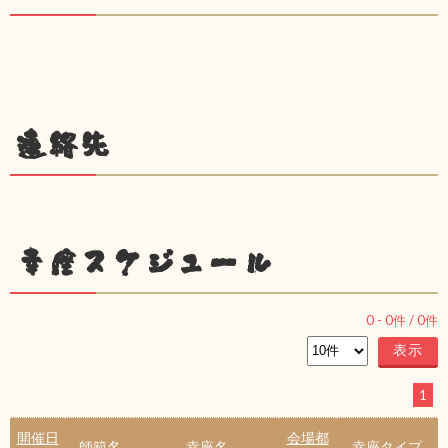
連絡先
幸座スケジュール
0
-
0
件 /
0
件
1
開催日
会場都
師範名
幸座名
幸座タイプ