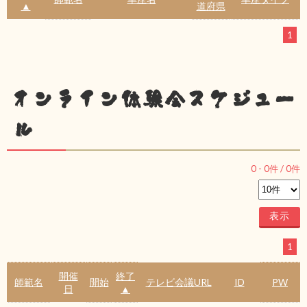
▲
道府県
1
オンライン体験会スケジュー
ル
0
-
0
件 /
0
件
1
開催
終了
師範名
開始
テレビ会議URL
ID
PW
日
▲