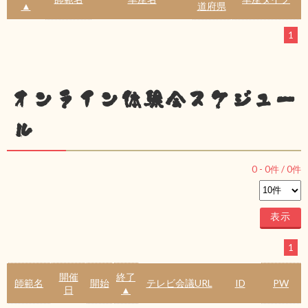
▲
道府県
1
オンライン体験会スケジュー
ル
0
-
0
件 /
0
件
1
開催
終了
師範名
開始
テレビ会議URL
ID
PW
日
▲