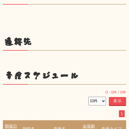
連絡先
幸座スケジュール
0
-
0
件 /
0
件
1
開催日
会場都
師範名
幸座名
幸座タイプ