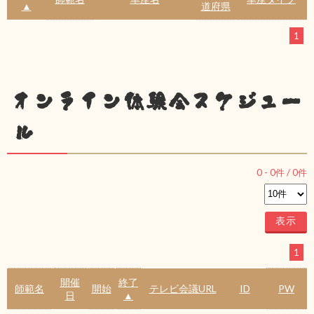
▲
道府県
1
オンライン体験会スケジュー
ル
0
-
0
件 /
0
件
1
開催
終了
師範名
開始
テレビ会議URL
ID
PW
日
▲