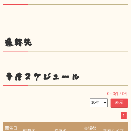
連絡先
幸座スケジュール
0
-
0
件 /
0
件
1
開催日
会場都
師範名
幸座名
幸座タイプ