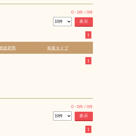
0
-
0
件 /
0
件
1
都道府県
幸座タイプ
1
0
-
0
件 /
0
件
1