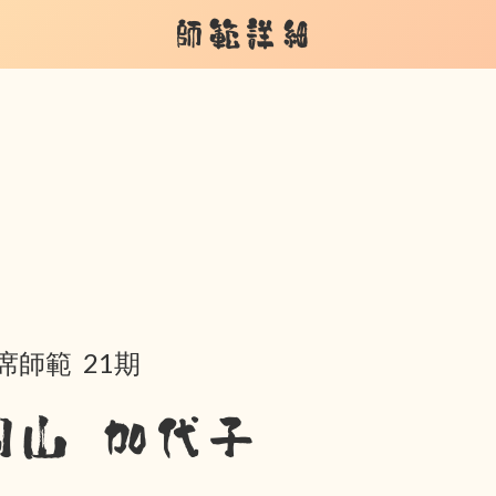
師範詳細
席師範 21期
岡山 加代子