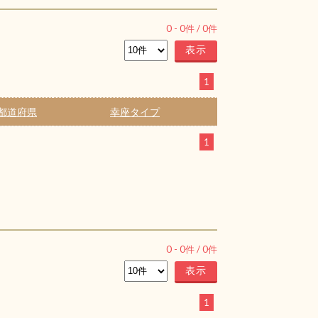
0
-
0
件 /
0
件
1
都道府県
幸座タイプ
1
0
-
0
件 /
0
件
1