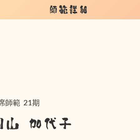
師範詳細
席師範 21期
岡山 加代子