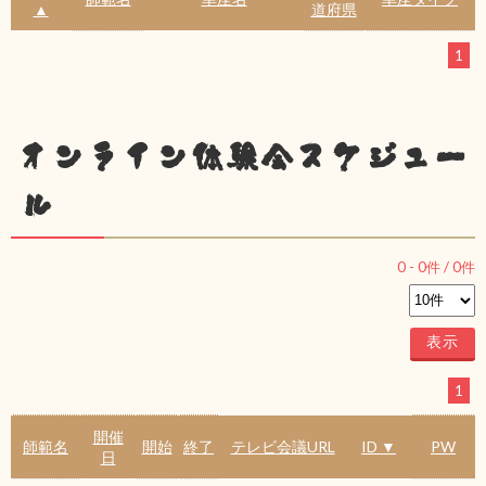
▲
道府県
1
オンライン体験会スケジュー
ル
0
-
0
件 /
0
件
1
開催
師範名
開始
終了
テレビ会議URL
ID ▼
PW
日