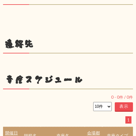
連絡先
幸座スケジュール
0
-
0
件 /
0
件
1
開催日
会場都
師範名
幸座名
幸座タイプ