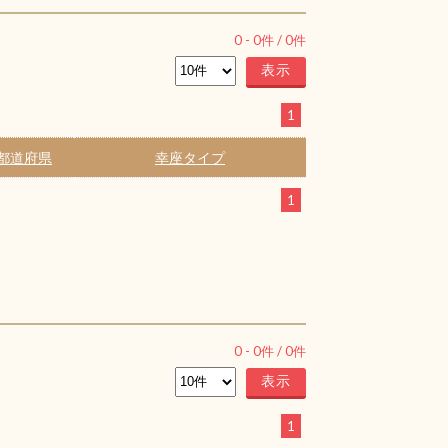
0
-
0
件 /
0
件
1
都道府県
幸座タイプ
1
0
-
0
件 /
0
件
1