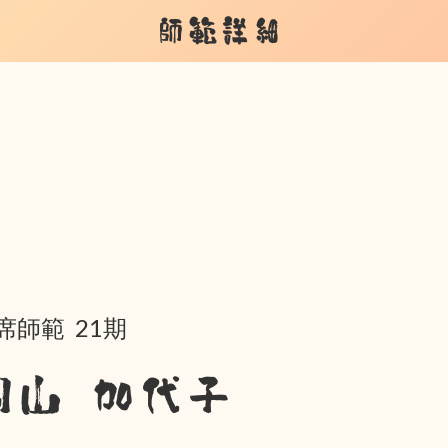
師範詳細
席師範 21期
岡山 加代子