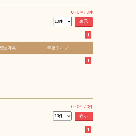
0
-
0
件 /
0
件
1
都道府県
幸座タイプ
1
0
-
0
件 /
0
件
1