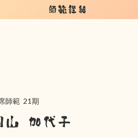
師範詳細
席師範 21期
岡山 加代子