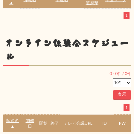
▲
道府県
1
オンライン体験会スケジュー
ル
0
-
0
件 /
0
件
1
師範名
開催
開始
終了
テレビ会議URL
ID
PW
▲
日