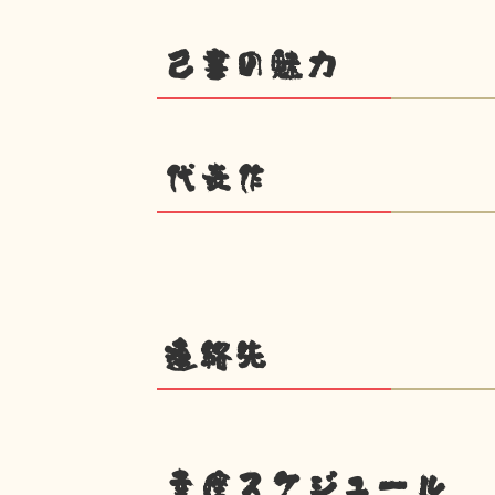
己書の魅力
代表作
連絡先
幸座スケジュール