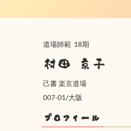
道場師範 18期
村田 京子
己書 楽京道場
007-01/大阪
プロフィール