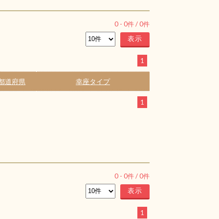
0
-
0
件 /
0
件
1
都道府県
幸座タイプ
1
0
-
0
件 /
0
件
1