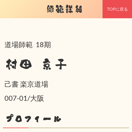
師範詳細
TOPに戻る
道場師範 18期
村田 京子
己書 楽京道場
007-01/大阪
プロフィール