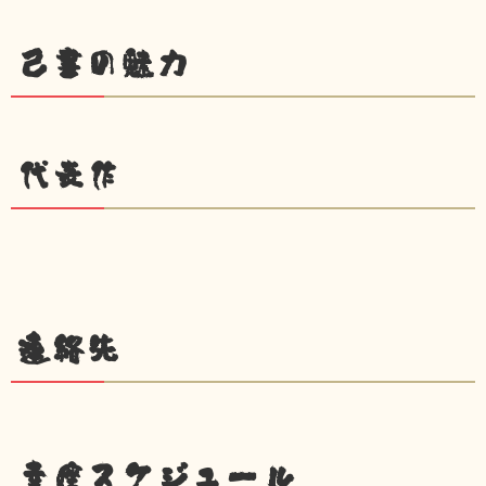
己書の魅力
代表作
連絡先
幸座スケジュール