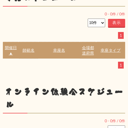
0
-
0
件 /
0
件
1
開催日
会場都
師範名
幸座名
幸座タイプ
▲
道府県
1
オンライン体験会スケジュー
ル
0
-
0
件 /
0
件