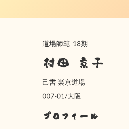
道場師範 18期
村田 京子
己書 楽京道場
007-01/大阪
プロフィール