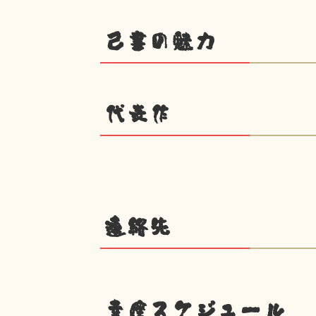
己書の魅力
代表作
連絡先
幸座スケジュール