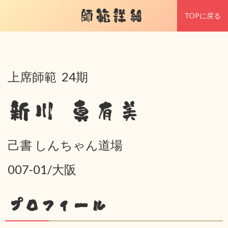
師範詳細
TOPに戻る
上席師範 24期
新川 真有美
己書 しんちゃん道場
007-01/大阪
プロフィール