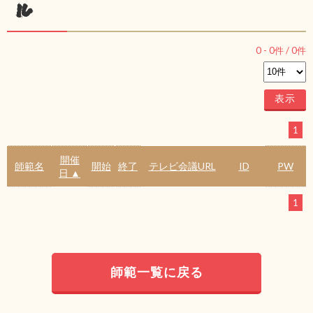
ル
0
-
0
件 /
0
件
1
開催
師範名
開始
終了
テレビ会議URL
ID
PW
日 ▲
1
師範一覧に戻る