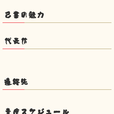
己書の魅力
代表作
連絡先
幸座スケジュール