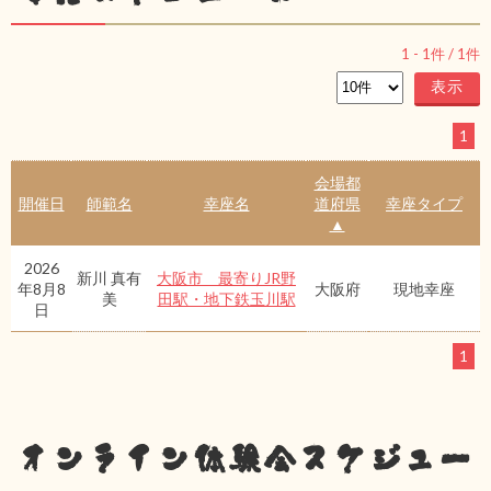
1
-
1
件 /
1
件
1
会場都
開催日
師範名
幸座名
道府県
幸座タイプ
▲
2026
新川 真有
大阪市 最寄りJR野
年8月8
大阪府
現地幸座
美
田駅・地下鉄玉川駅
日
1
オンライン体験会スケジュー