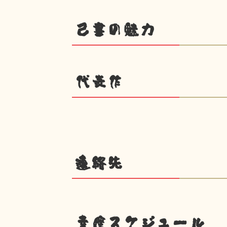
己書の魅力
代表作
連絡先
幸座スケジュール