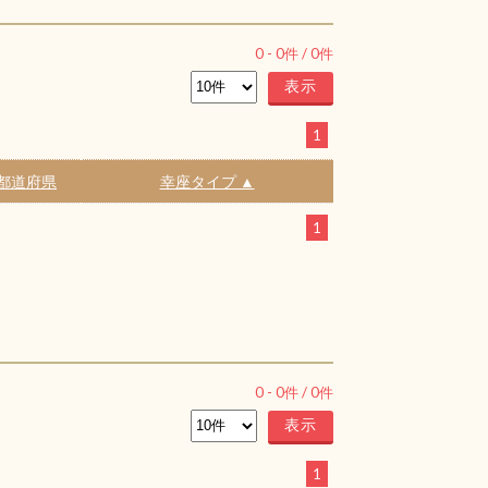
0
-
0
件 /
0
件
1
都道府県
幸座タイプ ▲
1
0
-
0
件 /
0
件
1