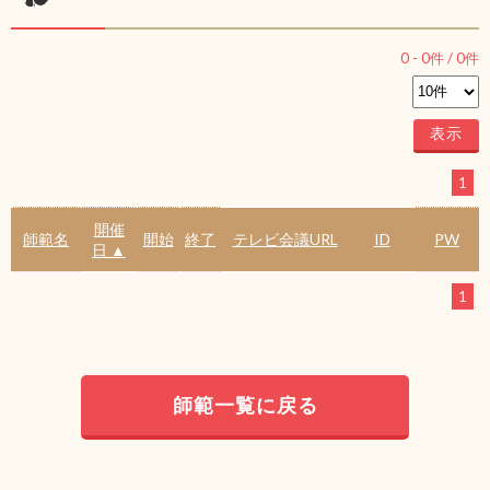
0
-
0
件 /
0
件
1
開催
師範名
開始
終了
テレビ会議URL
ID
PW
日 ▲
1
師範一覧に戻る