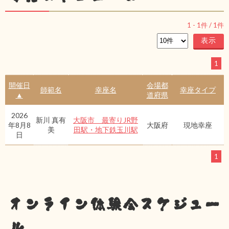
1
-
1
件 /
1
件
1
開催日
会場都
師範名
幸座名
幸座タイプ
▲
道府県
2026
新川 真有
大阪市 最寄りJR野
年8月8
大阪府
現地幸座
美
田駅・地下鉄玉川駅
日
1
オンライン体験会スケジュー
ル