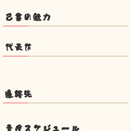
己書の魅力
代表作
連絡先
幸座スケジュール