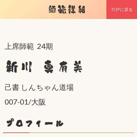
師範詳細
TOPに戻る
上席師範 24期
新川 真有美
己書 しんちゃん道場
007-01/大阪
プロフィール