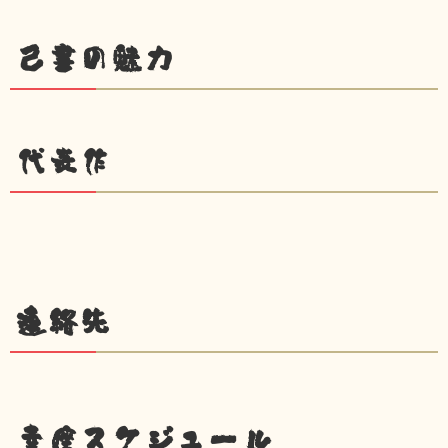
己書の魅力
代表作
連絡先
幸座スケジュール