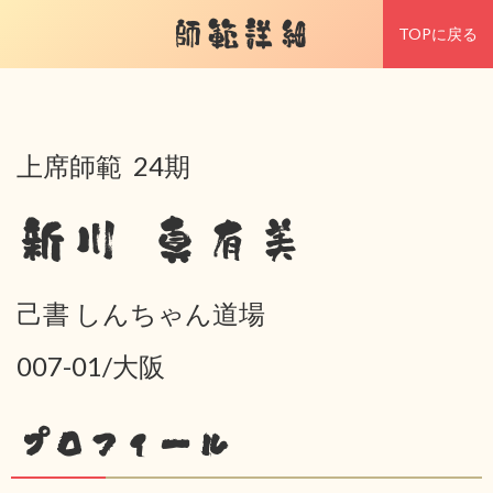
師範詳細
TOPに戻る
上席師範 24期
新川 真有美
己書 しんちゃん道場
007-01/大阪
プロフィール