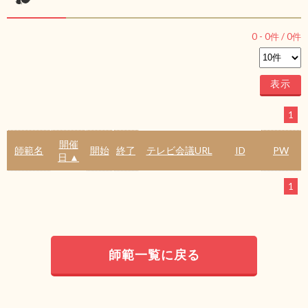
0
-
0
件 /
0
件
1
開催
師範名
開始
終了
テレビ会議URL
ID
PW
日 ▲
1
師範一覧に戻る