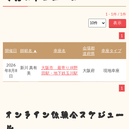
1
-
1
件 /
1
件
1
会場都
開催日
師範名 ▲
幸座名
幸座タイプ
道府県
2026
新川 真有
大阪市 最寄りJR野
年8月8
大阪府
現地幸座
美
田駅・地下鉄玉川駅
日
1
オンライン体験会スケジュー
ル