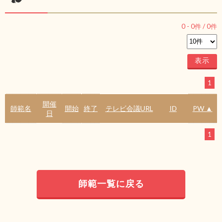
0
-
0
件 /
0
件
1
開催
師範名
開始
終了
テレビ会議URL
ID
PW ▲
日
1
師範一覧に戻る