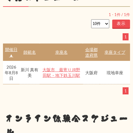
1
-
1
件 /
1
件
1
開催日
会場都
師範名
幸座名
幸座タイプ
▲
道府県
2026
新川 真有
大阪市 最寄りJR野
年8月8
大阪府
現地幸座
美
田駅・地下鉄玉川駅
日
1
オンライン体験会スケジュー
ル