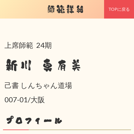
師範詳細
TOPに戻る
上席師範 24期
新川 真有美
己書 しんちゃん道場
007-01/大阪
プロフィール