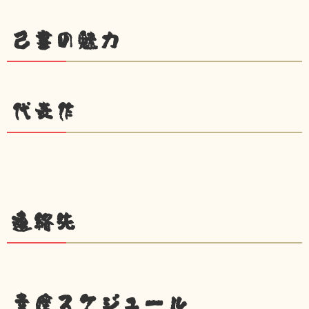
己書の魅力
代表作
連絡先
幸座スケジュール