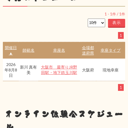
1
-
1
件 /
1
件
1
開催日
会場都
師範名
幸座名
幸座タイプ
▲
道府県
2026
新川 真有
大阪市 最寄りJR野
年8月8
大阪府
現地幸座
美
田駅・地下鉄玉川駅
日
1
オンライン体験会スケジュー
ル