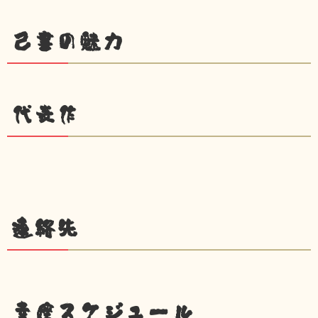
己書の魅力
代表作
連絡先
幸座スケジュール