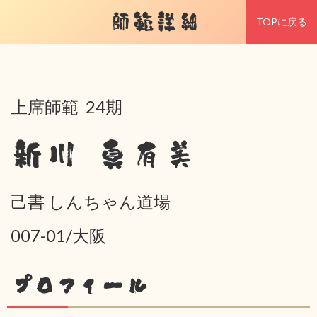
師範詳細
TOPに戻る
上席師範 24期
新川 真有美
己書 しんちゃん道場
007-01/大阪
プロフィール