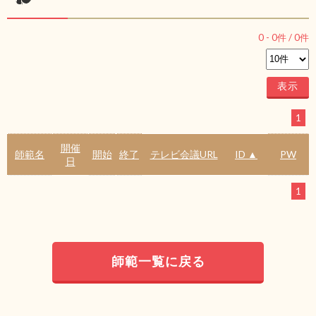
0
-
0
件 /
0
件
1
開催
師範名
開始
終了
テレビ会議URL
ID ▲
PW
日
1
師範一覧に戻る