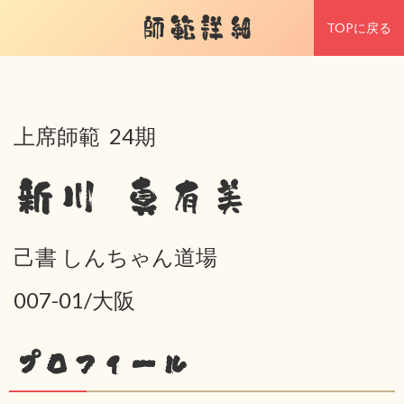
師範詳細
TOPに戻る
上席師範 24期
新川 真有美
己書 しんちゃん道場
007-01/大阪
プロフィール