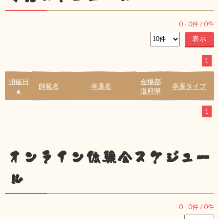
0
-
0
件 /
0
件
1
開催日
会場都
師範名
幸座名
幸座タイプ
▲
道府県
1
オンライン体験会スケジュー
ル
0
-
0
件 /
0
件