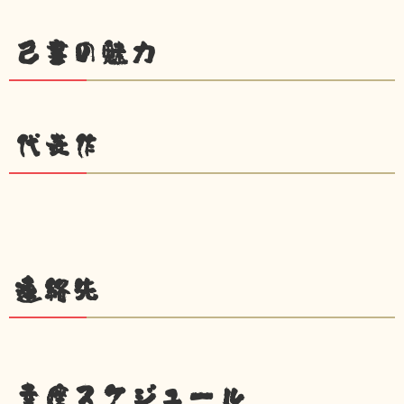
己書の魅力
代表作
連絡先
幸座スケジュール