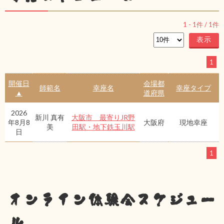
1
-
1
件 /
1
件
1
開催日
会場都
師範名
幸座名
幸座タイプ
▲
道府県
2026
新川 真有
大阪市 最寄りJR野
年8月8
大阪府
現地幸座
美
田駅・地下鉄玉川駅
日
1
オンライン体験会スケジュー
ル