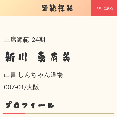
師範詳細
TOPに戻る
上席師範 24期
新川 真有美
己書 しんちゃん道場
007-01/大阪
プロフィール