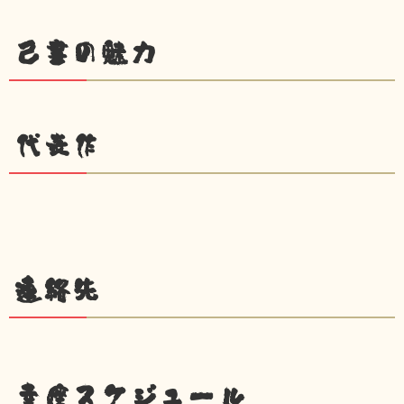
己書の魅力
代表作
連絡先
幸座スケジュール