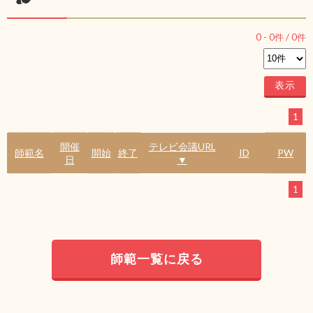
0
-
0
件 /
0
件
1
開催
テレビ会議URL
師範名
開始
終了
ID
PW
日
▼
1
師範一覧に戻る