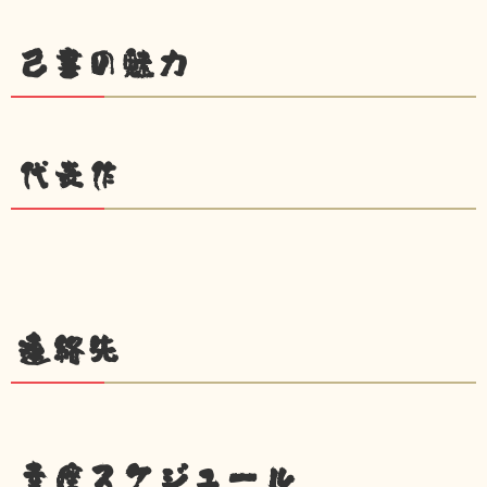
己書の魅力
代表作
連絡先
幸座スケジュール