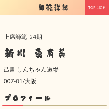
師範詳細
TOPに戻る
上席師範 24期
新川 真有美
己書 しんちゃん道場
007-01/大阪
プロフィール