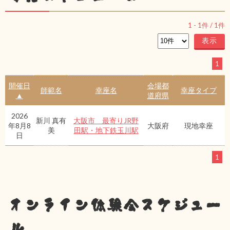
1
-
1
件 /
1
件
1
開催日
会場都
師範名
幸座名
幸座タイプ
▲
道府県
2026
新川 真有
大阪市 最寄りJR野
年8月8
大阪府
現地幸座
美
田駅・地下鉄玉川駅
日
1
オンライン体験会スケジュー
ル