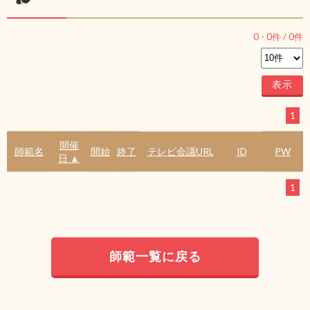
0
-
0
件 /
0
件
1
開催
師範名
開始
終了
テレビ会議URL
ID
PW
日 ▲
1
師範一覧に戻る