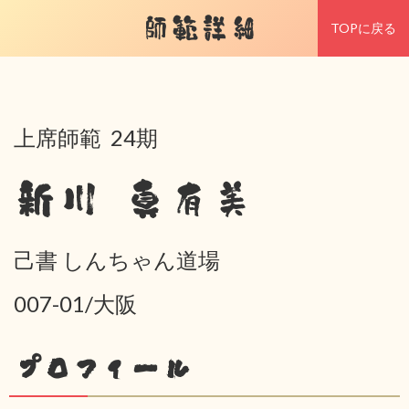
師範詳細
TOPに戻る
上席師範 24期
新川 真有美
己書 しんちゃん道場
007-01/大阪
プロフィール