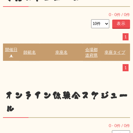
0
-
0
件 /
0
件
1
開催日
会場都
師範名
幸座名
幸座タイプ
▲
道府県
1
オンライン体験会スケジュー
ル
0
-
0
件 /
0
件