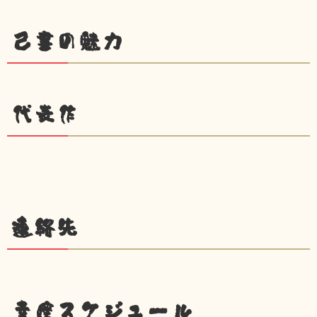
己書の魅力
代表作
連絡先
幸座スケジュール