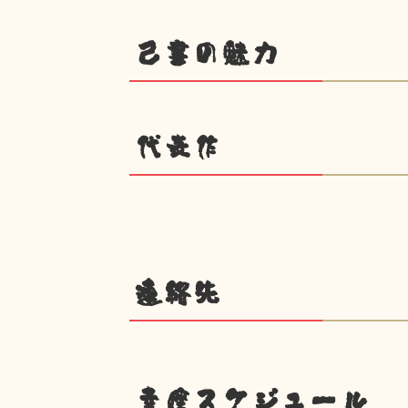
己書の魅力
代表作
連絡先
幸座スケジュール