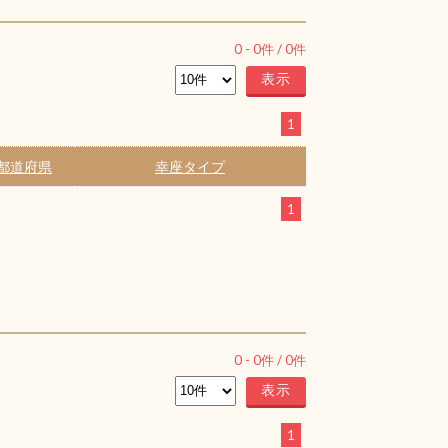
0
-
0
件 /
0
件
1
都道府県
幸座タイプ
1
0
-
0
件 /
0
件
1