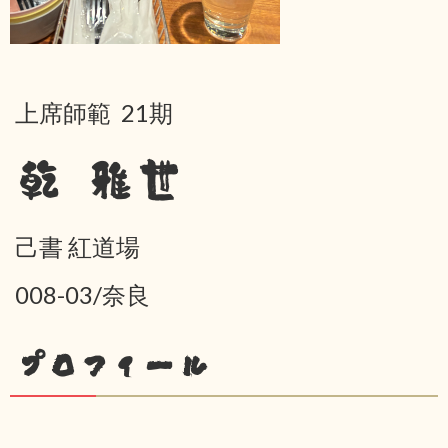
上席師範 21期
乾 雅世
己書 紅道場
008-03/奈良
プロフィール