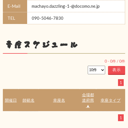
E-Mail
machayo.dazzling-1-@docomo.ne.jp
TEL
090-5046-7830
幸座スケジュール
0
-
0
件 /
0
件
1
会場都
開催日
師範名
幸座名
道府県
幸座タイプ
▲
1