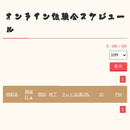
オンライン体験会スケジュー
ル
0
-
0
件 /
0
件
1
開催
師範名
開始
終了
テレビ会議URL
ID
PW
日 ▲
1