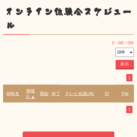
オンライン体験会スケジュー
ル
0
-
0
件 /
0
件
1
開催
師範名
開始
終了
テレビ会議URL
ID
PW
日 ▲
1