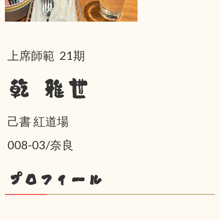
上席師範 21期
乾 雅世
己書 紅道場
008-03/奈良
プロフィール