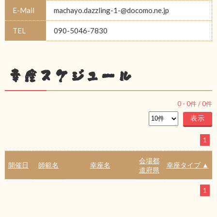
E-Mail
machayo.dazzling-1-@docomo.ne.jp
TEL
090-5046-7830
幸座スケジュール
0
-
0
件 /
0
件
1
会場都
開催日
師範名
幸座名
幸座タイプ ▲
道府県
1