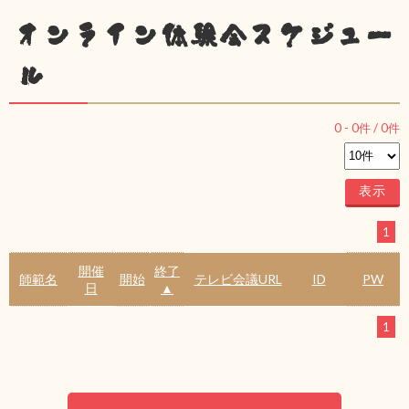
オンライン体験会スケジュー
ル
0
-
0
件 /
0
件
1
開催
終了
師範名
開始
テレビ会議URL
ID
PW
日
▲
1