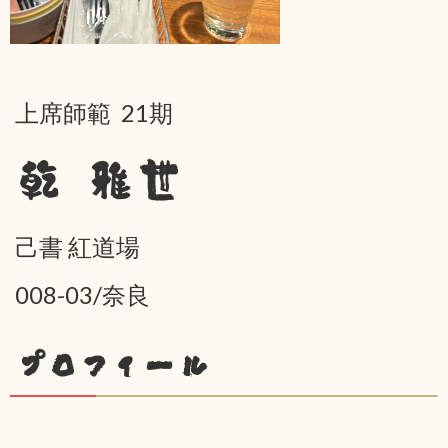
上席師範 21期
乾 雅世
己書 紅道場
008-03/奈良
プロフィール