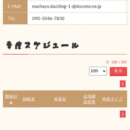
E-Mail
machayo.dazzling-1-@docomo.ne.jp
TEL
090-5046-7830
幸座スケジュール
0
-
0
件 /
0
件
1
開催日
会場都
師範名
幸座名
幸座タイプ
▲
道府県
1