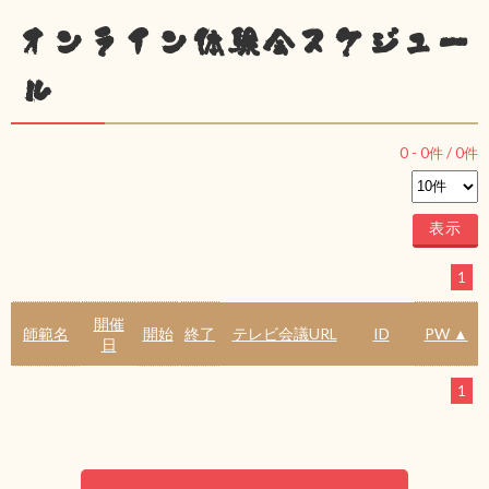
オンライン体験会スケジュー
ル
0
-
0
件 /
0
件
1
開催
師範名
開始
終了
テレビ会議URL
ID
PW ▲
日
1