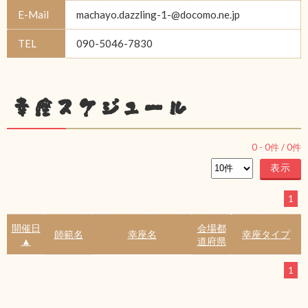
E-Mail
machayo.dazzling-1-@docomo.ne.jp
TEL
090-5046-7830
幸座スケジュール
0
-
0
件 /
0
件
1
開催日
会場都
師範名
幸座名
幸座タイプ
▲
道府県
1