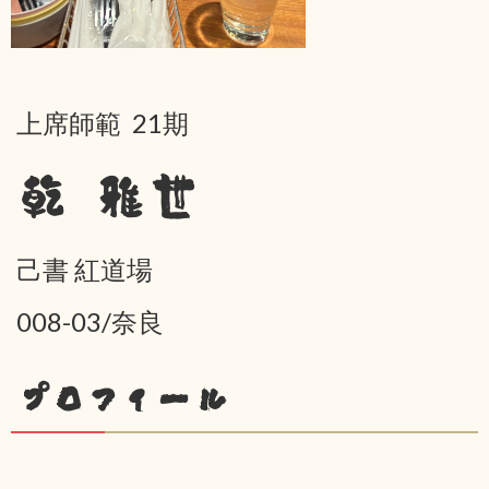
上席師範 21期
乾 雅世
己書 紅道場
008-03/奈良
プロフィール