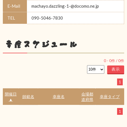
E-Mail
machayo.dazzling-1-@docomo.ne.jp
TEL
090-5046-7830
幸座スケジュール
0
-
0
件 /
0
件
1
開催日
会場都
師範名
幸座名
幸座タイプ
▲
道府県
1