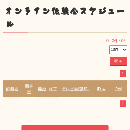
オンライン体験会スケジュー
ル
0
-
0
件 /
0
件
1
開催
師範名
開始
終了
テレビ会議URL
ID ▲
PW
日
1