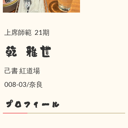
上席師範 21期
乾 雅世
己書 紅道場
008-03/奈良
プロフィール