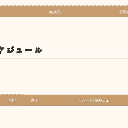
幸座名
会場
ケジュール
開始
終了
テレビ会議URL ▲