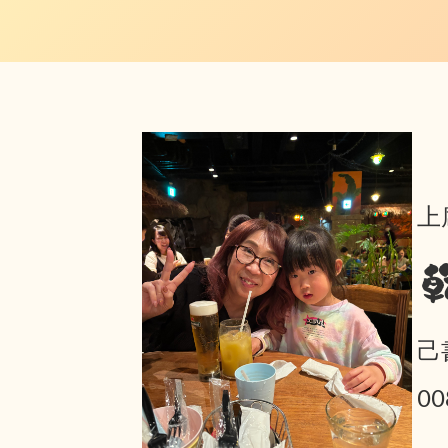
上
己
00