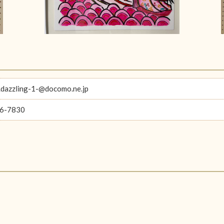
dazzling-1-@docomo.ne.jp
6-7830