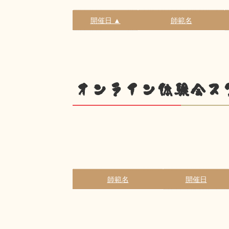
開催日 ▲
師範名
オンライン体験会ス
師範名
開催日