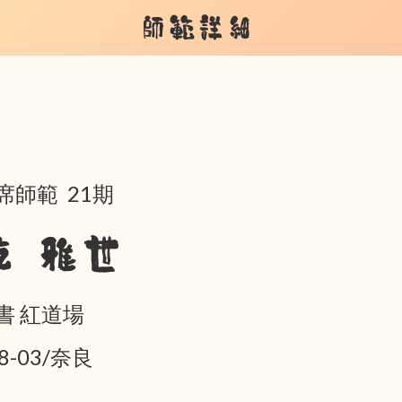
師範詳細
席師範 21期
乾 雅世
書 紅道場
8-03/奈良