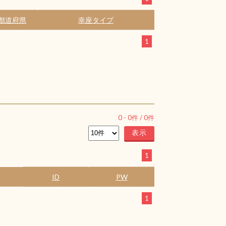
都道府県
幸座タイプ
1
0
-
0
件 /
0
件
1
ID
PW
1