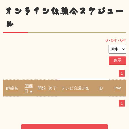
オンライン体験会スケジュー
ル
0
-
0
件 /
0
件
1
開催
師範名
開始
終了
テレビ会議URL
ID
PW
日 ▲
1