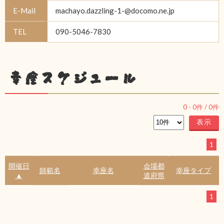
E-Mail
machayo.dazzling-1-@docomo.ne.jp
TEL
090-5046-7830
幸座スケジュール
0
-
0
件 /
0
件
1
開催日
会場都
師範名
幸座名
幸座タイプ
▲
道府県
1