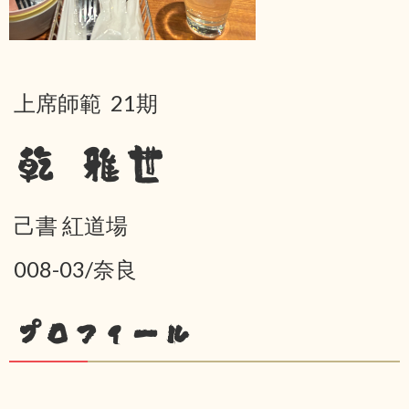
上席師範 21期
乾 雅世
己書 紅道場
008-03/奈良
プロフィール