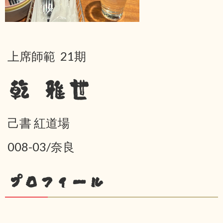
上席師範 21期
乾 雅世
己書 紅道場
008-03/奈良
プロフィール