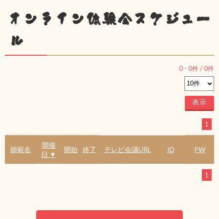
オンライン体験会スケジュー
ル
0
-
0
件 /
0
件
1
開催
師範名
開始
終了
テレビ会議URL
ID
PW
日 ▼
1