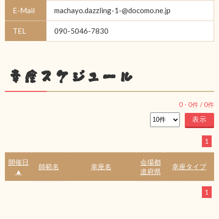
E-Mail
machayo.dazzling-1-@docomo.ne.jp
TEL
090-5046-7830
幸座スケジュール
0
-
0
件 /
0
件
1
開催日
会場都
師範名
幸座名
幸座タイプ
▲
道府県
1