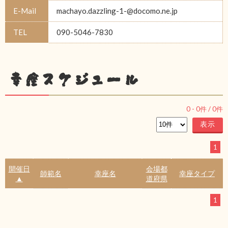
E-Mail
machayo.dazzling-1-@docomo.ne.jp
TEL
090-5046-7830
幸座スケジュール
0
-
0
件 /
0
件
1
開催日
会場都
師範名
幸座名
幸座タイプ
▲
道府県
1