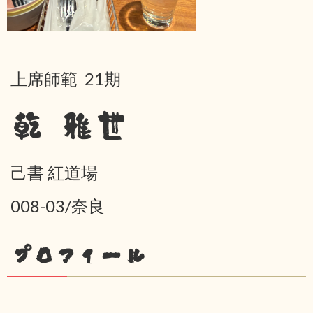
上席師範 21期
乾 雅世
己書 紅道場
008-03/奈良
プロフィール