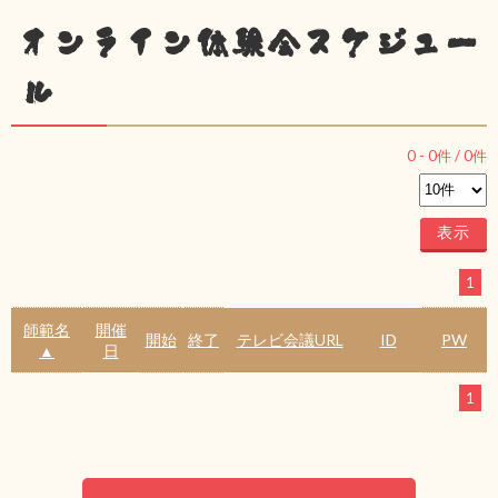
オンライン体験会スケジュー
ル
0
-
0
件 /
0
件
1
師範名
開催
開始
終了
テレビ会議URL
ID
PW
▲
日
1