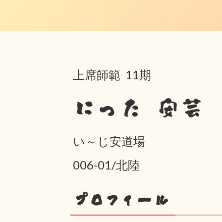
上席師範 11期
にった 安芸
い～じ安道場
006-01/北陸
プロフィール