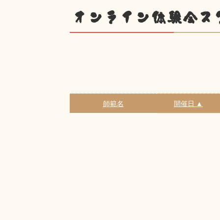
オンライン体験会ス
師範名
開催日 ▲