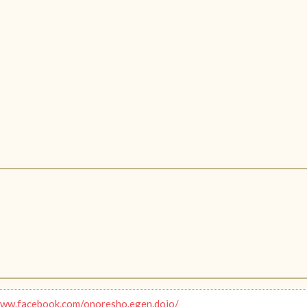
www.facebook.com/onoresho.egen.dojo/