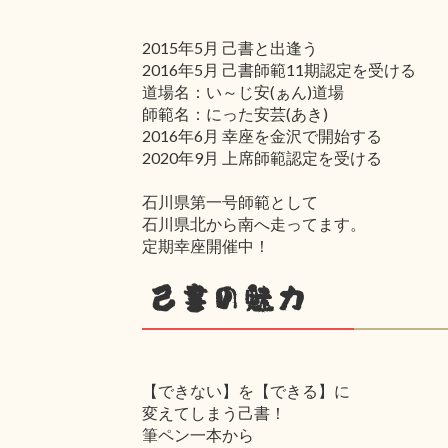
2015年5月 己書と出逢う
2016年5月 己書師範11期認定を受ける
道場名：い～じ安(ぁん)道場
師範名：にった安芸(あき)
2016年6月 幸座を金沢で開始する
2020年9月 上席師範認定を受ける
石川県第一号師範として
石川県北から南へ走ってます。
定期幸座開催中！
己書の魅力
【できない】を【できる】に
変えてしまう己書！
筆ペン一本から