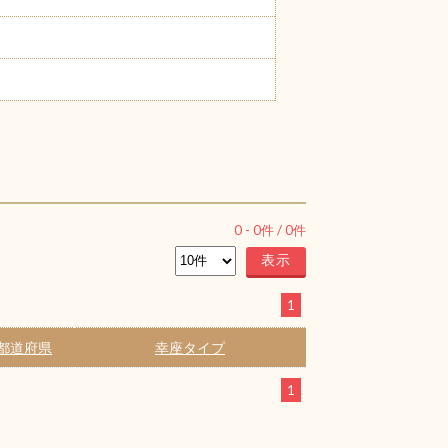
0
-
0
件 /
0
件
1
都道府県
幸座タイプ
1