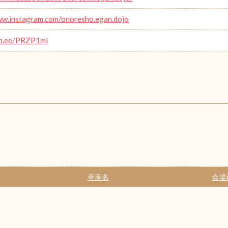
ww.instagram.com/onoresho.egan.dojo
lin.ee/PRZP1ml
幸座名
会場