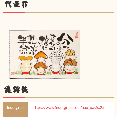
代表作
連絡先
Instagram
https://www.instagram.com/nao_oasis.25