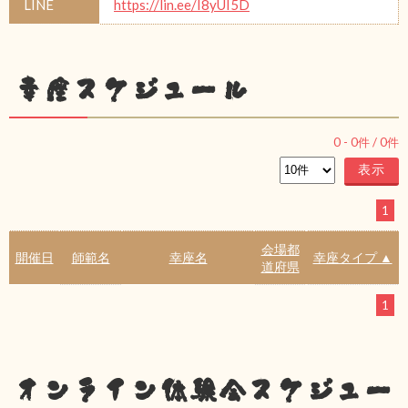
LINE
https://lin.ee/I8yUI5D
幸座スケジュール
0
-
0
件 /
0
件
1
会場都
開催日
師範名
幸座名
幸座タイプ ▲
道府県
1
オンライン体験会スケジュー