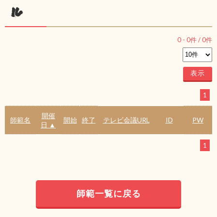
ル
0
-
0
件 /
0
件
1
開催
師範名
開始
終了
テレビ会議URL
ID
PW
日 ▲
1
師範一覧に戻る