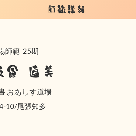
師範詳細
場師範 25期
板倉 直美
書 おあしす道場
04-10/尾張知多