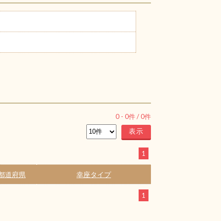
0
-
0
件 /
0
件
1
都道府県
幸座タイプ
1