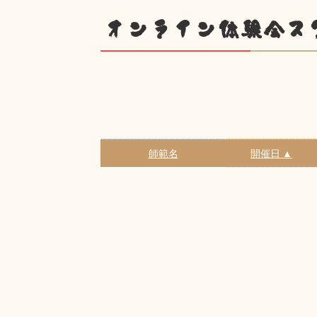
オンライン体験会ス
師範名
開催日 ▲