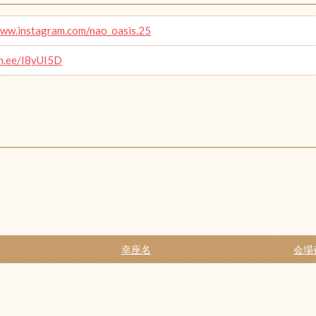
www.instagram.com/nao_oasis.25
in.ee/I8yUI5D
幸座名
会場