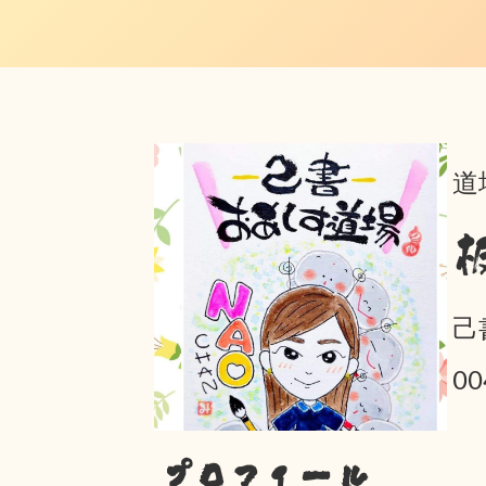
道
己
0
プロフィール