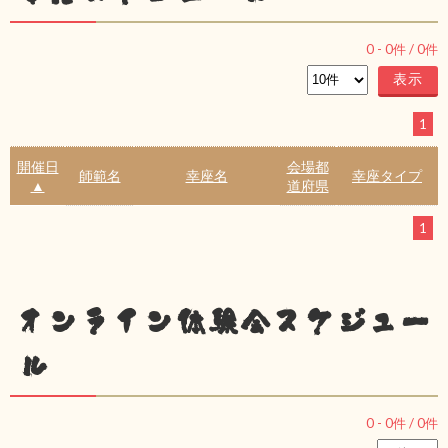
0
-
0
件 /
0
件
1
開催日
会場都
師範名
幸座名
幸座タイプ
▲
道府県
1
オンライン体験会スケジュー
ル
0
-
0
件 /
0
件