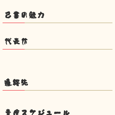
己書の魅力
代表作
連絡先
幸座スケジュール