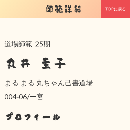
師範詳細
TOPに戻る
道場師範 25期
丸井 圭子
まる まる 丸ちゃん己書道場
004-06/一宮
プロフィール