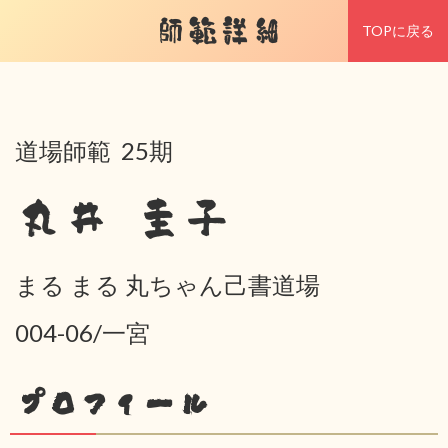
師範詳細
TOPに戻る
道場師範 25期
丸井 圭子
まる まる 丸ちゃん己書道場
004-06/一宮
プロフィール