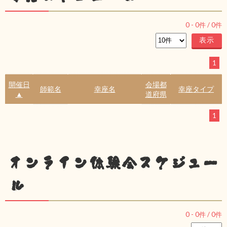
0
-
0
件 /
0
件
1
開催日
会場都
師範名
幸座名
幸座タイプ
▲
道府県
1
オンライン体験会スケジュー
ル
0
-
0
件 /
0
件