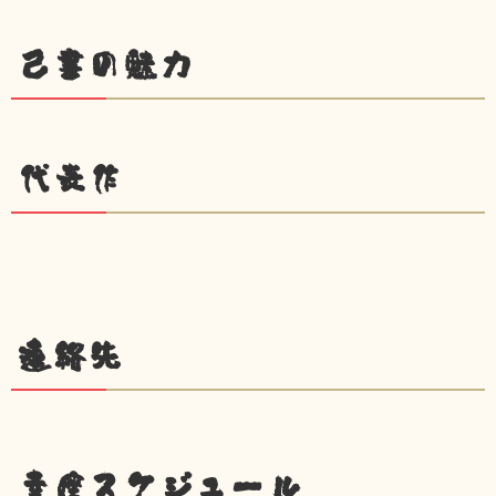
己書の魅力
代表作
連絡先
幸座スケジュール